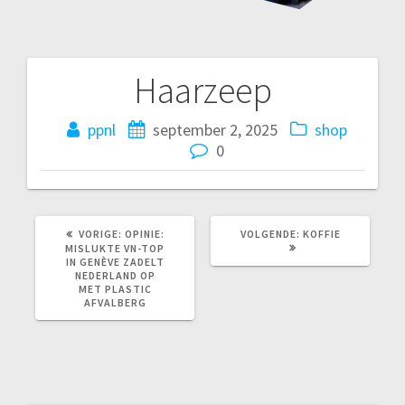
Haarzeep
Bericht
navigatie
ppnl
september 2, 2025
shop
0
VORIG
VOLGEND
VORIGE:
OPINIE:
VOLGENDE:
KOFFIE
BERICHT:
BERICHT:
MISLUKTE VN-TOP
IN GENÈVE ZADELT
NEDERLAND OP
MET PLASTIC
AFVALBERG