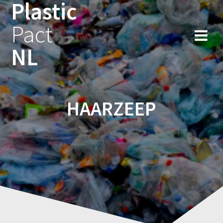
Plastic
Ga
naar
Pact
de
inhoud
NL
HAARZEEP