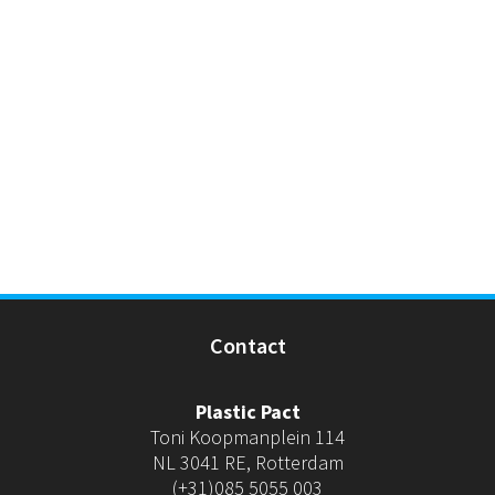
Contact
Plastic Pact
Toni Koopmanplein 114
NL 3041 RE, Rotterdam
(+31)085 5055 003