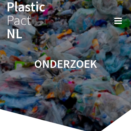
Plastic
Ga
naar
Pact
de
inhoud
NL
ONDERZOEK